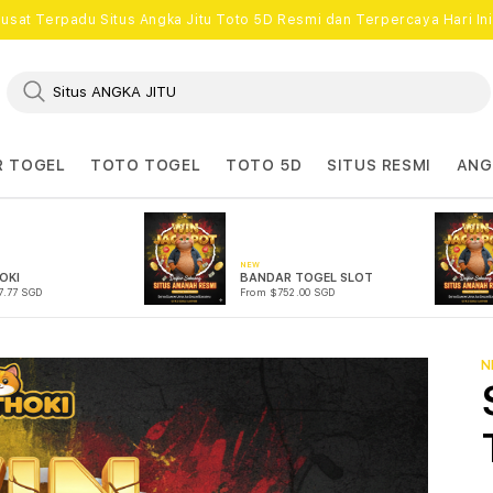
usat Terpadu Situs Angka Jitu Toto 5D Resmi dan Terpercaya Hari In
R TOGEL
TOTO TOGEL
TOTO 5D
SITUS RESMI
ANG
NEW
OKI
BANDAR TOGEL SLOT
7.77 SGD
From $752.00 SGD
N