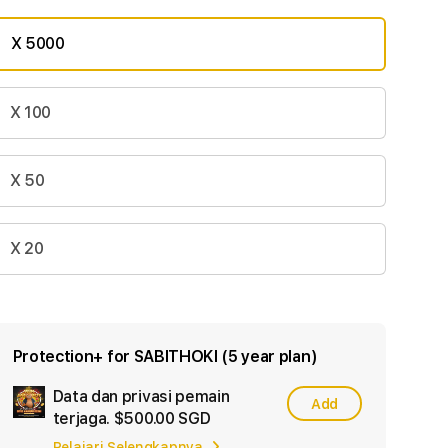
X 5000
X 100
X 50
X 20
Protection+ for SABITHOKI (5 year plan)
Data dan privasi pemain
Add
Add
terjaga.
$500.00 SGD
Apple
Pelajari Selengkapnya