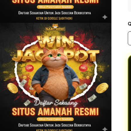
Q
Open
media
5
in
modal