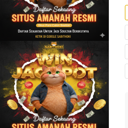
Open
media
3
in
modal