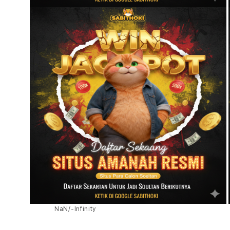
Open
media
6
in
modal
Open
of
NaN
/
-Infinity
media
8