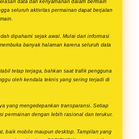
jelasan data dan kenyamanan dalam bermain
ngga seluruh aktivitas permainan dapat berjalan
emain.
dah dipahami sejak awal. Mulai dari informasi
rlu membuka banyak halaman karena seluruh data
bil tetap terjaga, bahkan saat trafik pengguna
ggu oleh kendala teknis yang sering terjadi di
ya yang mengedepankan transparansi. Setiap
i permainan dengan lebih rasional dan terukur.
at, baik mobile maupun desktop. Tampilan yang