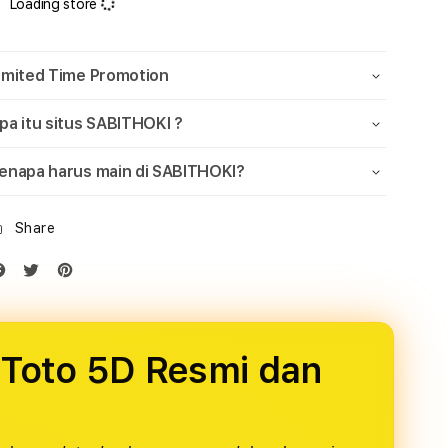
Loading store
imited Time Promotion
pa itu situs SABITHOKI ?
enapa harus main di SABITHOKI?
Share
 Toto 5D Resmi dan