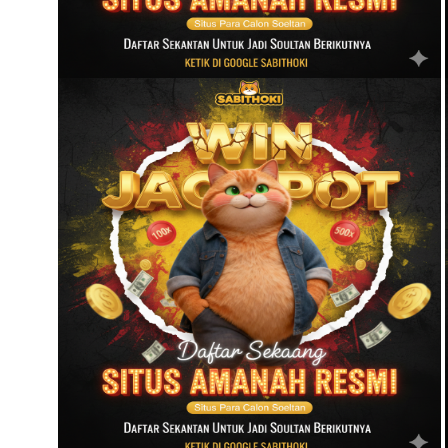
Open
media
4
in
modal