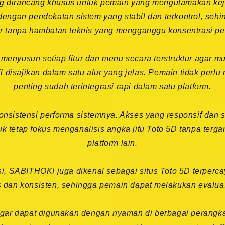
ang dirancang khusus untuk pemain yang mengutamakan ke
dengan pendekatan sistem yang stabil dan terkontrol, sehi
r tanpa hambatan teknis yang mengganggu konsentrasi p
menyusun setiap fitur dan menu secara terstruktur agar mu
il disajikan dalam satu alur yang jelas. Pemain tidak pe
penting sudah terintegrasi rapi dalam satu platform.
istensi performa sistemnya. Akses yang responsif dan sta
tetap fokus menganalisis angka jitu Toto 5D tanpa tergan
platform lain.
si, SABITHOKI juga dikenal sebagai situs
Toto 5D
terperca
as dan konsisten, sehingga pemain dapat melakukan evaluas
 agar dapat digunakan dengan nyaman di berbagai perangk